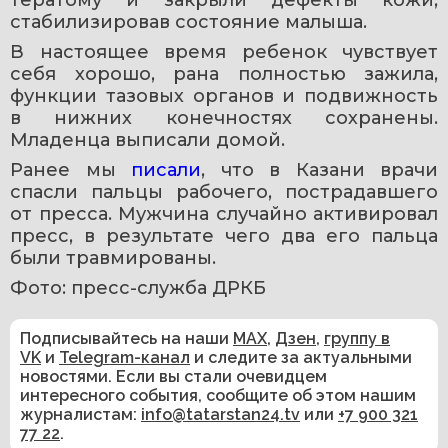
тератому и закрыли дефекты кожи, 
стабилизировав состояние малыша.
В настоящее время ребенок чувствует 
себя хорошо, рана полностью зажила, 
функции тазовых органов и подвижность 
в нижних конечностях сохранены. 
Младенца выписали домой.
Ранее мы 
писали
, что в Казани врачи 
спасли пальцы рабочего, пострадавшего 
от пресса. Мужчина случайно активировал 
пресс, в результате чего два его пальца 
были травмированы.
Фото: пресс-служба ДРКБ
Подписывайтесь на наши
MAX
,
Дзен
,
группу в
VK
и
Telegram-канал
и следите за актуальными
новостями. Если вы стали очевидцем
интересного события, сообщите об этом нашим
журналистам:
info@tatarstan24.tv
или
+7 900 321
77 22
.