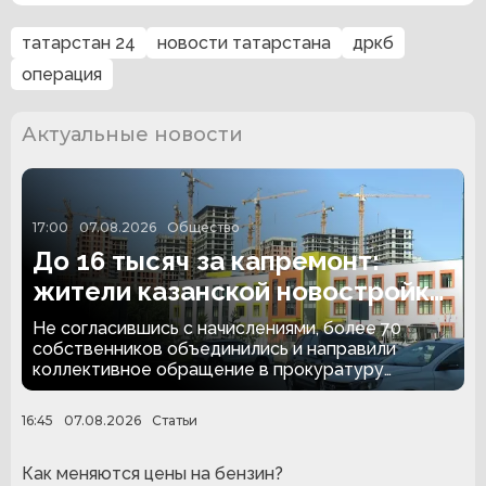
татарстан 24
новости татарстана
дркб
операция
Актуальные новости
17:00
07.08.2026
Общество
До 16 тысяч за капремонт:
жители казанской новостройки
обратились в прокуратуру
Не согласившись с начислениями, более 70
собственников объединились и направили
коллективное обращение в прокуратуру
Татарстана.
16:45
07.08.2026
Статьи
Как меняются цены на бензин?