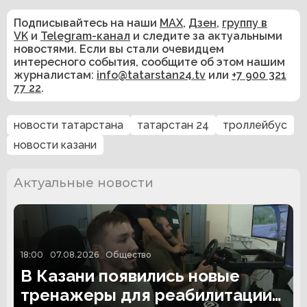
Подписывайтесь на наши
MAX
,
Дзен
,
группу в
VK
и
Telegram-канал
и следите за актуальными
новостями. Если вы стали очевидцем
интересного события, сообщите об этом нашим
журналистам:
info@tatarstan24.tv
или
+7 900 321
77 22
.
новости татарстана
татарстан 24
троллейбус
новости казани
Актуальные новости
18:00
07.08.2026
Общество
В Казани появились новые
тренажеры для реабилитации