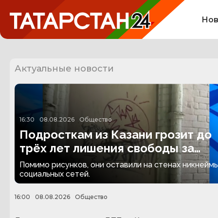
Нов
Актуальные новости
16:30
08.08.2026
Общество
Подросткам из Казани грозит до
трёх лет лишения свободы за
граффити
Помимо рисунков, они оставили на стенах никнеймы
социальных сетей.
16:00
08.08.2026
Общество