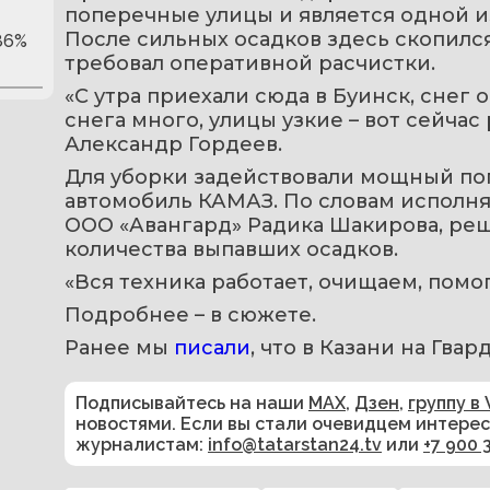
поперечные улицы и является одной и
После сильных осадков здесь скопился
86%
требовал оперативной расчистки.
«С утра приехали сюда в Буинск, снег 
снега много, улицы узкие – вот сейчас 
Александр Гордеев.
Для уборки задействовали мощный погр
автомобиль КАМАЗ. По словам исполн
ООО «Авангард» Радика Шакирова, реш
количества выпавших осадков. 
«Вся техника работает, очищаем, помог
Подробнее – в сюжете.
Ранее мы 
писали
, что в Казани на Гва
Подписывайтесь на наши
MAX
,
Дзен
,
группу в 
новостями. Если вы стали очевидцем интере
журналистам:
info@tatarstan24.tv
или
+7 900 