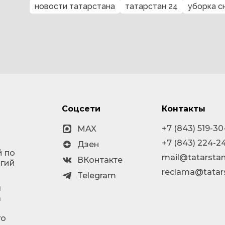
новости татарстана
татарстан 24
уборка с
Соцсети
Контакты
+7 (843) 519-30
MAX
+7 (843) 224-2
Дзен
й по
mail@tatarstan
ВКонтакте
огий
reclama@tatar
Telegram
я
а
го