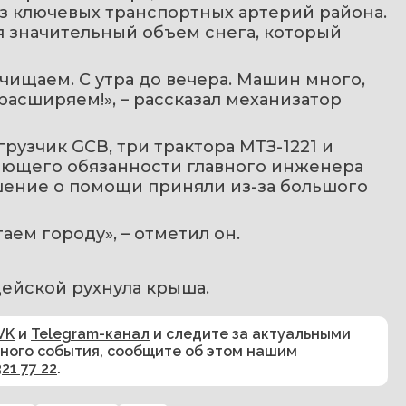
з ключевых транспортных артерий района. 
 значительный объем снега, который 
очищаем. С утра до вечера. Машин много, 
расширяем!», – рассказал механизатор 
узчик GCB, три трактора МТЗ-1221 и 
яющего обязанности главного инженера 
ение о помощи приняли из-за большого 
аем городу», – отметил он.
рдейской рухнула крыша.
VK
и
Telegram-канал
и следите за актуальными
сного события, сообщите об этом нашим
321 77 22
.