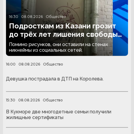
16:30
08.08.2026
Общество
Подросткам из Казани грозит
до трёх лет лишения свободы
за граффити
Помимо рисунков, они оставили на стенах
никнеймы из социальных сетей.
16:00
08.08.2026
Общество
Девушка пострадала в ДТП на Королева.
15:30
08.08.2026
Общество
В Кукморе две многодетные семьи получили
жилищные сертификаты