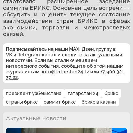
стартовало расширенное заседание 
саммита БРИКС. Основная цель встречи — 
обсудить и оценить текущее состояние 
взаимодействия стран БРИКС в сферах 
экономики, торговли и межотраслевых 
связей.
Подписывайтесь на наши
MAX
,
Дзен
,
группу в
VK
и
Telegram-канал
и следите за актуальными
новостями. Если вы стали очевидцем
интересного события, сообщите об этом нашим
журналистам:
info@tatarstan24.tv
или
+7 900 321
77 22
.
президент узбекистана
татарстан 24
брикс
страны брикс
саммит брикс
брикс в казани
Актуальные новости