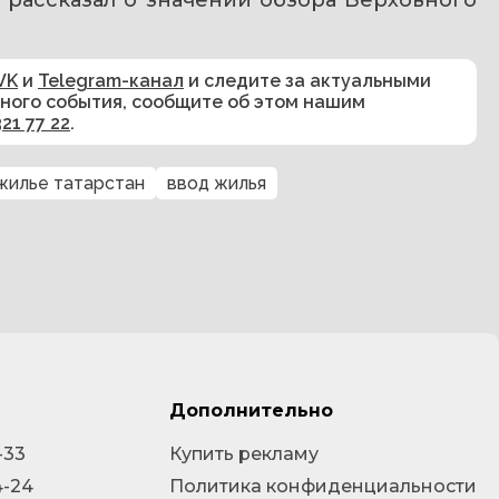
 рассказал о значении обзора Верховного 
VK
и
Telegram-канал
и следите за актуальными
сного события, сообщите об этом нашим
321 77 22
.
жилье татарстан
ввод жилья
Дополнительно
-33
Купить рекламу
4-24
Политика конфиденциальности