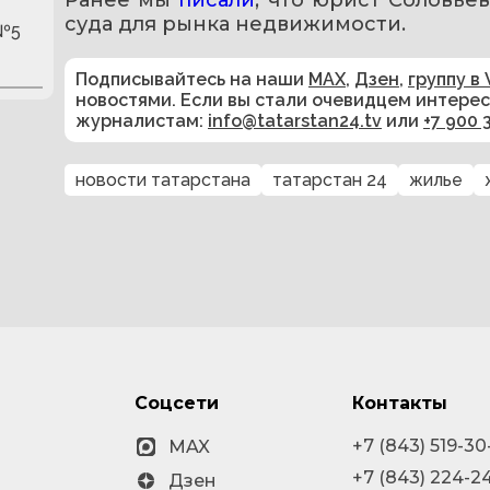
Ранее мы 
писали
, что юрист Соловьев
суда для рынка недвижимости.
 №5
Подписывайтесь на наши
MAX
,
Дзен
,
группу в 
новостями. Если вы стали очевидцем интере
журналистам:
info@tatarstan24.tv
или
+7 900 
новости татарстана
татарстан 24
жилье
Соцсети
Контакты
+7 (843) 519-30
MAX
+7 (843) 224-2
Дзен