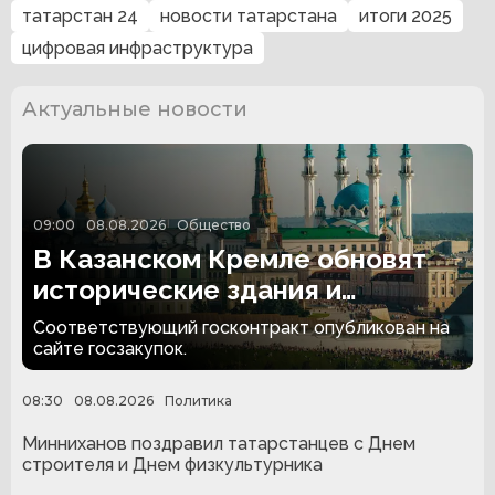
татарстан 24
новости татарстана
итоги 2025
цифровая инфраструктура
Актуальные новости
09:00
08.08.2026
Общество
В Казанском Кремле обновят
исторические здания и
территорию за 174,4 млн
Соответствующий госконтракт опубликован на
рублей
сайте госзакупок.
08:30
08.08.2026
Политика
Минниханов поздравил татарстанцев с Днем
строителя и Днем физкультурника