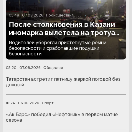
05:48
07.08.2026
Происшествия
После столкновения в Казани
иномарка вылетела на тротуар
и снесла забор
Водителей уберегли пристегнутые ремни
безопасности и сработавшие подушки
безопасности.
05:20
07.08.2026
Общество
Татарстан встретит пятницу жаркой погодой без
дождей
18:24
06.08.2026
Спорт
«Ак Барс» победил «Нефтяник» в первом матче
сезона