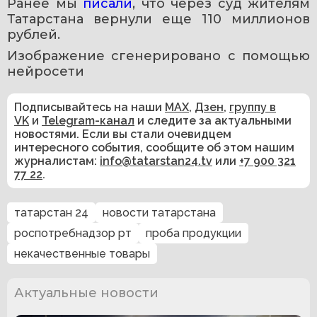
Ранее мы 
писали
, что через суд жителям 
Татарстана вернули еще 110 миллионов 
рублей.
Изображение сгенерировано с помощью 
нейросети
Подписывайтесь на наши
MAX
,
Дзен
,
группу в
VK
и
Telegram-канал
и следите за актуальными
новостями. Если вы стали очевидцем
интересного события, сообщите об этом нашим
журналистам:
info@tatarstan24.tv
или
+7 900 321
77 22
.
татарстан 24
новости татарстана
роспотребнадзор рт
проба продукции
некачественные товары
Актуальные новости