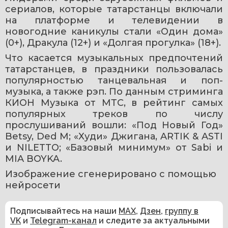
сериалов, которые татарстанцы включали 
на платформе и телевидении в 
новогодние каникулы стали «Один дома» 
(0+), Дракула (12+) и «Долгая прогулка» (18+).
Что касается музыкальных предпочтений 
татарстанцев, в праздники пользовалась 
популярностью танцевальная и поп-
музыка, а также рэп. По данным стриминга 
КИОН Музыка от МТС, в рейтинг самых 
популярных треков по числу 
прослушиваний вошли: «Под Новый Год» 
Betsy, Ded M; «Худи» Джигана, ARTIK & ASTI 
и NILETTO; «Базовый минимум» от Sabi и 
MIA BOYKA.
Изображение сгенерировано с помощью 
нейросети
Подписывайтесь на наши
MAX
,
Дзен
,
группу в
VK
и
Telegram-канал
и следите за актуальными