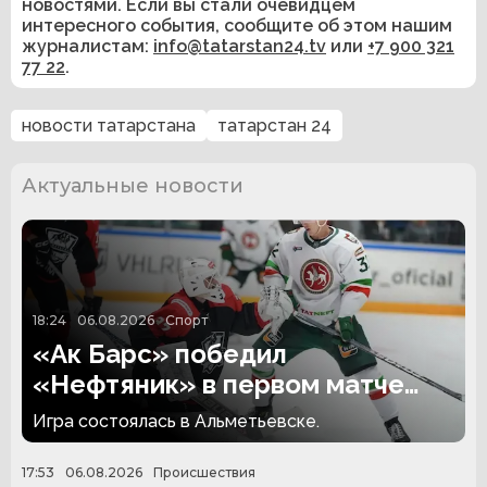
новостями. Если вы стали очевидцем
интересного события, сообщите об этом нашим
журналистам:
info@tatarstan24.tv
или
+7 900 321
77 22
.
новости татарстана
татарстан 24
Актуальные новости
18:24
06.08.2026
Спорт
«Ак Барс» победил
«Нефтяник» в первом матче
сезона
Игра состоялась в Альметьевске.
17:53
06.08.2026
Происшествия