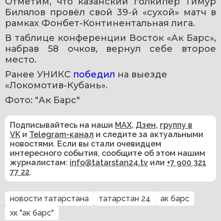
Отметим, что казанский голкипер Тимур 
Билялов провёл свой 39-й «сухой» матч в 
рамках Фонбет-Континентальная лига.
В таблице конференции Восток «Ак Барс», 
набрав 58 очков, вернул себе второе 
место.
Ранее УНИКС 
победил 
на выезде 
«Локомотив-Кубань». 
Фото: "Ак Барс"
Подписывайтесь на наши
MAX
,
Дзен
,
группу в
VK
и
Telegram-канал
и следите за актуальными
новостями. Если вы стали очевидцем
интересного события, сообщите об этом нашим
журналистам:
info@tatarstan24.tv
или
+7 900 321
77 22
.
новости татарстана
татарстан 24
ак барс
хк "ак барс"