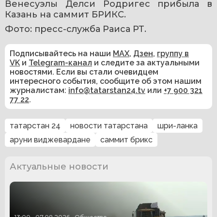
Венесуэлы Делси Родригес прибыла в 
Казань на саммит БРИКС.
Фото: пресс-служба Раиса РТ.
Подписывайтесь на наши
MAX
,
Дзен
,
группу в
VK
и
Telegram-канал
и следите за актуальными
новостями. Если вы стали очевидцем
интересного события, сообщите об этом нашим
журналистам:
info@tatarstan24.tv
или
+7 900 321
77 22
.
татарстан 24
новости татарстана
шри-ланка
аруни виджевардане
саммит брикс
Актуальные новости