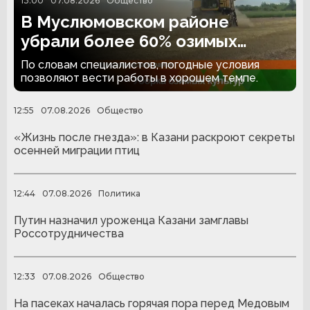
13:00
07.08.2026
Общество
В Муслюмовском районе
убрали более 60% озимых
культур
По словам специалистов, погодные условия
позволяют вести работы в хорошем темпе.
12:55
07.08.2026
Общество
«Жизнь после гнезда»: в Казани раскроют секреты
осенней миграции птиц
12:44
07.08.2026
Политика
Путин назначил уроженца Казани замглавы
Россотрудничества
12:33
07.08.2026
Общество
На пасеках началась горячая пора перед Медовым