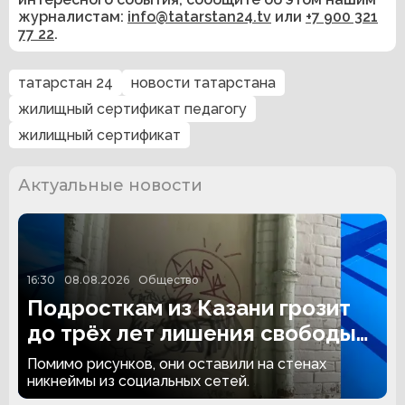
журналистам:
info@tatarstan24.tv
или
+7 900 321
77 22
.
татарстан 24
новости татарстана
жилищный сертификат педагогу
жилищный сертификат
Актуальные новости
16:30
08.08.2026
Общество
Подросткам из Казани грозит
до трёх лет лишения свободы
за граффити
Помимо рисунков, они оставили на стенах
никнеймы из социальных сетей.