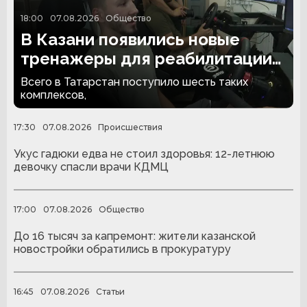
18:00
07.08.2026
Общество
В Казани появились новые
тренажеры для реабилитации
людей с ампутациями
Всего в Татарстан поступило шесть таких
комплексов,
17:30
07.08.2026
Происшествия
Укус гадюки едва не стоил здоровья: 12-летнюю
девочку спасли врачи КДМЦ
17:00
07.08.2026
Общество
До 16 тысяч за капремонт: жители казанской
новостройки обратились в прокуратуру
16:45
07.08.2026
Статьи