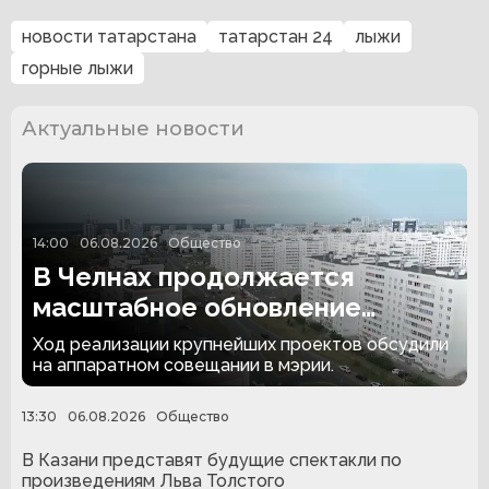
новости татарстана
татарстан 24
лыжи
горные лыжи
Актуальные новости
14:00
06.08.2026
Общество
В Челнах продолжается
масштабное обновление
города
Ход реализации крупнейших проектов обсудили
на аппаратном совещании в мэрии.
13:30
06.08.2026
Общество
В Казани представят будущие спектакли по
произведениям Льва Толстого