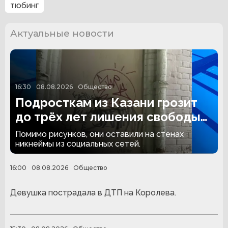
тюбинг
Актуальные новости
16:30
08.08.2026
Общество
Подросткам из Казани грозит
до трёх лет лишения свободы
за граффити
Помимо рисунков, они оставили на стенах
никнеймы из социальных сетей.
16:00
08.08.2026
Общество
Девушка пострадала в ДТП на Королева.