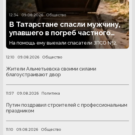
12:34
09.08.2026
Общество
В Татарстане спасли мужчину,
упавшего в погреб частного
дома
На помощь ему выехали спасатели ЗПСО №2.
12:10
09.08.2026
Общество
Жители Альметьевска своими силами
благоустраивают двор
11:57
09.08.2026
Политика
Путин поздравил строителей с профессиональным
праздником
11:10
09.08.2026
Общество