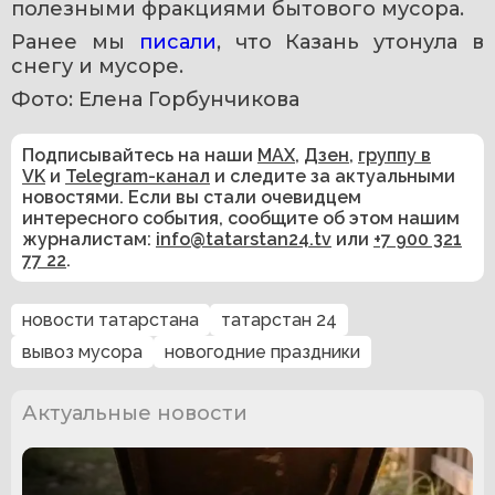
полезными фракциями бытового мусора.
Ранее мы 
писали
, что Казань утонула в 
снегу и мусоре.
Фото: Елена Горбунчикова
Подписывайтесь на наши
MAX
,
Дзен
,
группу в
VK
и
Telegram-канал
и следите за актуальными
новостями. Если вы стали очевидцем
интересного события, сообщите об этом нашим
журналистам:
info@tatarstan24.tv
или
+7 900 321
77 22
.
новости татарстана
татарстан 24
вывоз мусора
новогодние праздники
Актуальные новости