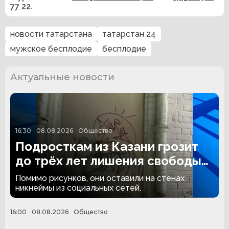
77 22
.
новости татарстана
татарстан 24
мужское бесплодие
бесплодие
Актуальные новости
16:30
08.08.2026
Общество
Подросткам из Казани грозит
до трёх лет лишения свободы
за граффити
Помимо рисунков, они оставили на стенах
никнеймы из социальных сетей.
16:00
08.08.2026
Общество