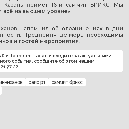
о Казань примет 16-й саммит БРИКС. Мы 
 всё на высшем уровне».
иханов напомнил об ограничениях в дни 
енности. Предпринятые меры необходимы 
иков и гостей мероприятия.
VK
и
Telegram-канал
и следите за актуальными
сного события, сообщите об этом нашим
321 77 22
.
инниханов
раис рт
саммит брикс