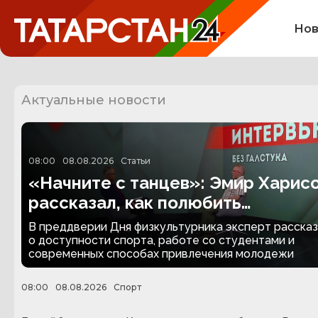
Нов
Актуальные новости
08:00
08.08.2026
Статьи
«Начните с танцев»: Эмир Харис
рассказал, как полюбить
физкультуру
В преддверии Дня физкультурника эксперт расска
о доступности спорта, работе со студентами и
современных способах привлечения молодежи
08:00
08.08.2026
Спорт