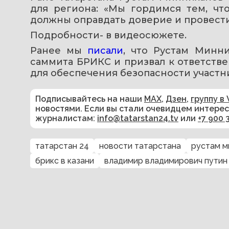
для региона: «Мы гордимся тем, чт
должны оправдать доверие и провести
Подробности- в видеосюжете.
Ранее мы 
писали
, что Рустам Минн
саммита БРИКС и призвал к ответств
для обеспечения безопасности участн
Подписывайтесь на наши
MAX
,
Дзен
,
группу в 
новостями. Если вы стали очевидцем интере
журналистам:
info@tatarstan24.tv
или
+7 900 
татарстан 24
новости татарстана
рустам м
брикс в казани
владимир владимирович путин