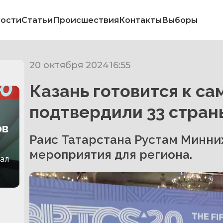
ости
Статьи
Происшествия
Контакты
Выборы
20 октября 2024
16:55
Казань готовится к са
подтвердили 33 стран
ов
Раис Татарстана Рустам Минни
мероприятия для региона.
зал