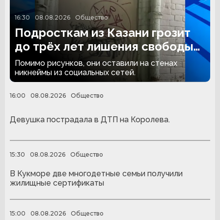
16:30
08.08.2026
Общество
Подросткам из Казани грозит
до трёх лет лишения свободы
за граффити
Помимо рисунков, они оставили на стенах
никнеймы из социальных сетей.
16:00
08.08.2026
Общество
Девушка пострадала в ДТП на Королева.
15:30
08.08.2026
Общество
В Кукморе две многодетные семьи получили
жилищные сертификаты
15:00
08.08.2026
Общество