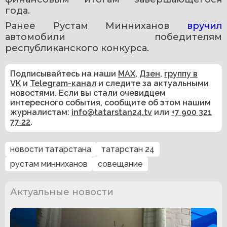
года.
Ранее Рустам Минниханов 
вручил 
автомобили победителям 
республиканского конкурса.
Подписывайтесь на наши
MAX
,
Дзен
,
группу в
VK
и
Telegram-канал
и следите за актуальными
новостями. Если вы стали очевидцем
интересного события, сообщите об этом нашим
журналистам:
info@tatarstan24.tv
или
+7 900 321
77 22
.
новости татарстана
татарстан 24
рустам минниханов
совещание
Актуальные новости