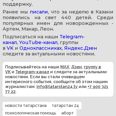
поддержку.
Ранее мы 
писали
, что за неделю в Казани 
появились на свет 440 детей. Среди 
популярных имен для новорожденных - 
Артем, Макар, Леон.
Подписаться на наши 
Telegram-
канал
, 
YouTube-канал
, группы 
в 
VK
 и 
Одноклассниках
, 
Яндекс.Дзен 
следите за актуальными новостями.
Подписывайтесь на наши
MAX
,
Дзен
,
группу в
VK
и
Telegram-канал
и следите за актуальными
новостями. Если вы стали очевидцем
интересного события, сообщите об этом нашим
журналистам:
info@tatarstan24.tv
или
+7 900 321
77 22
.
новости татарстана
татарстан 24
психологическая помощь
аборт