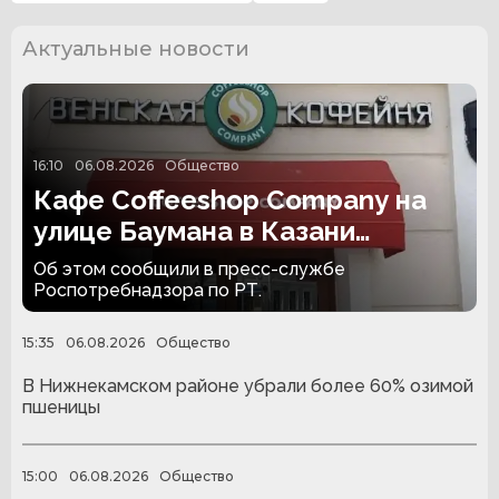
Актуальные новости
16:10
06.08.2026
Общество
Кафе Coffeeshop Company на
улице Баумана в Казани
закрыли на 30 суток
Об этом сообщили в пресс-службе
Роспотребнадзора по РТ.
15:35
06.08.2026
Общество
В Нижнекамском районе убрали более 60% озимой
пшеницы
15:00
06.08.2026
Общество