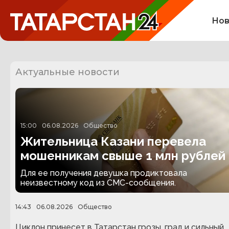
Нов
Актуальные новости
15:00
06.08.2026
Общество
Жительница Казани перевела
мошенникам свыше 1 млн рублей 
несуществующую посылку
Для ее получения девушка продиктовала
неизвестному код из СМС-сообщения.
14:43
06.08.2026
Общество
Циклон принесет в Татарстан грозы, град и сильный