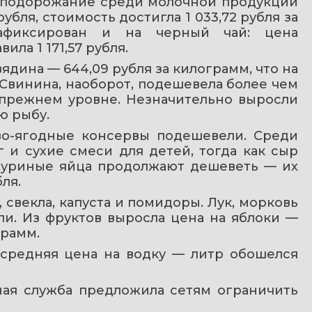
е подорожание среди молочной продукции 
бля, стоимость достигла 1 033,72 рубля за 
афиксирован и на черный чай: цена 
ила 1 171,57 рубля.
дина — 644,09 рубля за килограмм, что на 
 Свинина, наоборот, подешевела более чем 
а прежнем уровне. Незначительно выросли 
ю рыбу.
о-ягодные консервы подешевели. Среди 
и сухие смеси для детей, тогда как сыр 
 Куриные яйца продолжают дешеветь — их 
ля.
векла, капуста и помидоры. Лук, морковь 
ли. Из фруктов выросла цена на яблоки — 
грамм.
средняя цена на водку — литр обошелся 
ная служба предложила сетям ограничить 