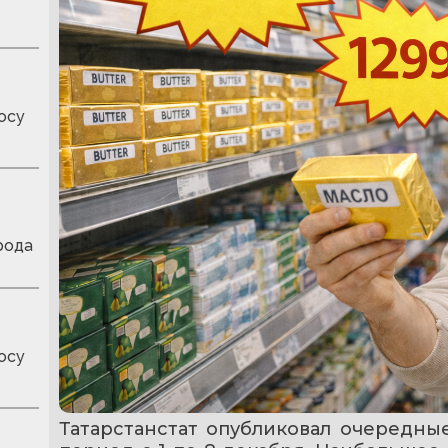
осу
рода
осу
Татарстанстат опубликовал очередны