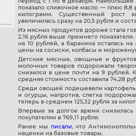
период с 1 по 8 декабря. Наибольше
показало сливочное масло — плюс 8,8 ру
килограмм. Существенный рост з
увеличилась сразу на 20,5 рубля и состав
Из мясных продуктов дороже стала говя
2,16 рубля выше прежнего показателя.
на 10 рублей, а баранина осталась н
цены на сосиски, колбасы и морожену
Детские мясные, овощные и фруктов
молочных товаров подорожали творог 
снизился в цене почти на 9 рублей.
средняя стоимость составила 74,28 руб
Среди овощей подешевели картофель, с
и огурцы, напротив, слегка подорожа
теперь в среднем 125,32 рубля за кило
Впервые за долгое время снизилась 
покупателям в 769,11 рубля.
Ранее мы 
писали
, что Антимонополь
наценки на базовые товары.