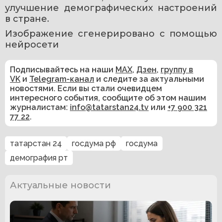
улучшение демографических настроений 
в стране.
Изображение сгенерировано с помощью 
нейросети
Подписывайтесь на наши
MAX
,
Дзен
,
группу в
VK
и
Telegram-канал
и следите за актуальными
новостями. Если вы стали очевидцем
интересного события, сообщите об этом нашим
журналистам:
info@tatarstan24.tv
или
+7 900 321
77 22
.
татарстан 24
госдума рф
госдума
демография рт
Актуальные новости