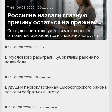
11:44
06.08.2026
Общество
Россияне назвали главную
причину остаться на прежней
работе
Сотрудников также удерживают хорошее
отношение руководства и снижение нагрузки.
11:42
06.08.2026
Спорт
В Муслюмово разыграли Кубок главы района по
волейболу
11:24
06.08.2026
Общество
Будущим первоклассникам Высокогорского района
помогли собраться в школу
11:14
06.08.2026
Происшествия