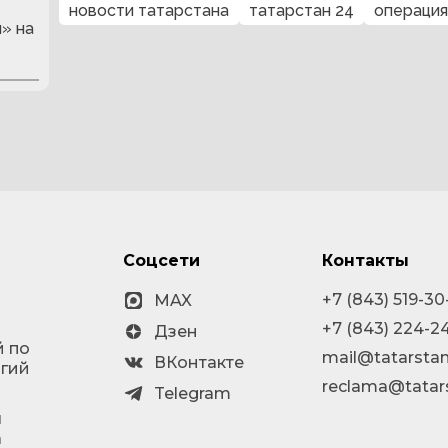
новости татарстана
татарстан 24
операция
» на
Соцсети
Контакты
+7 (843) 519-30
MAX
+7 (843) 224-2
Дзен
й по
mail@tatarstan
ВКонтакте
огий
reclama@tatar
Telegram
я
а