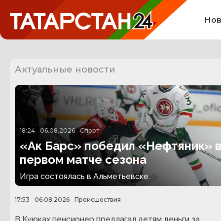
Нов
Актуальные новости
18:24
06.08.2026
Спорт
«Ак Барс» победил «Нефтяник» 
первом матче сезона
Игра состоялась в Альметьевске.
17:53
06.08.2026
Происшествия
В Куюках пенсионер предлагал детям деньги за