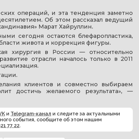
ских операций, и эта тенденция заметно 
есятилетием. Об этом рассказал ведущий 
кандинавия» Марат Хайруллин. 
ыми сегодня остаются блефаропластика, 
области живота и коррекция фигуры.
кая хирургия в России — относительно 
азвитие отрасли началось только в 2011 
ециализация.
ации. 
лания клиентов и совместно выбираем 
лит достичь желаемого результата», — 
VK
и
Telegram-канал
и следите за актуальными
сного события, сообщите об этом нашим
321 77 22
.