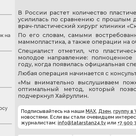
В России растет количество пластиче
усилилась по сравнению с прошлым д
врач-пластический хирург клиники «С
По его словам, самыми востребованн
к на
маммопластика, а также операции на 
Специалист отметил, что пластичес
молодое направление: полноценное р
году, когда появилась официальная сп
Любая операция начинается с консульт
«Мы внимательно выслушиваем поже
оптимальный метод, который позво
подчеркнул Хайруллин.
осу
Подписывайтесь на наши
MAX
,
Дзен
,
группу в 
новостями. Если вы стали очевидцем интере
журналистам:
info@tatarstan24.tv
или
+7 900 