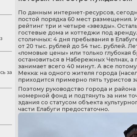
По данным интернет-ресурсов, сегодня
постой порядка 60 мест размещения. 
рейтинг три и четыре «звезды». Осталь
гостевые дома и коттеджи под аренду.
з
столичных: 4 дня пребывания в Елабуг
от 20 тыс. рублей до 54 тыс. рублей. Л
«ломовые цены» или только глубокая б
остановиться в Набережных Челнах, а п
занимает всего 40 минут. А все потому,
сь за
Мекка: на одного жителя города (населе
приходится примерно пять туристов за
Поэтому руководство города и района 
номерной фонд и подтянуть за ним точ
здания со статусом объекта культурног
части Елабуги предостаточно.