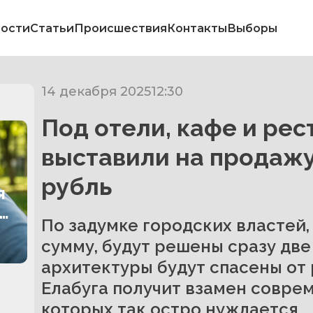
ости
Статьи
Происшествия
Контакты
Выборы
14 декабря 2025
12:30
Под отели, кафе и рес
выставили на продажу
рубль
я
По задумке городских властей,
сумму, будут решены сразу две
.
архитектуры будут спасены от 
Елабуга получит взамен соврем
которых так остро нуждается.