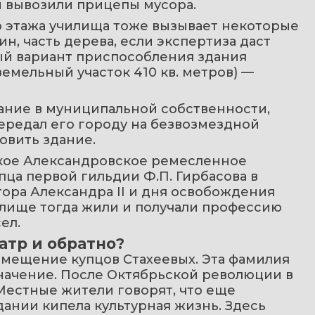
м вывозили прицепы мусора.
 этажа училища тоже вызывает некоторые 
, часть дерева, если экспертиза даст 
ый вариант приспособления здания 
емельный участок 410 кв. метров) — 
дание в муниципальной собственности, 
ередал его городу на безвозмездной 
овить здание.
кое Александровское ремесленное 
ца первой гильдии Ф.П. Гирбасова в 
ора Александра II и дня освобождения 
чилище тогда жили и получали профессию 
ел.
атр и обратно?
мещение купцов Стахеевых. Эта фамилия 
начение. После Октябрьской революции в 
Местные жители говорят, что еще 
ании кипела культурная жизнь. Здесь 