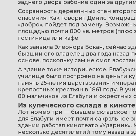
заднего двора рабочие один за други
Сохранность деревянных стен второго
опасения. Как говорит Денис Кондрашин
«добро», пойдет под замену. Возможн
площадью почти 800 кв. метров (плюс з
гостиница или кафе.
Как заявила Элеонора Бокан, сейчас з
бывший его владелец два года назад п
основе, поскольку сам не смог восстан
А здание тоже историческое. Елабужс
училище было построено на деньги куп
память 25-летия царствования императ
крепостных крестьян в 1861 году. В у
80 мальчиков из Елабуги и окрестных с
Из купеческого склада в киноте
Лот номер три — бывшее складское по
для Елабуги имеет почти сакральное з
здании работал кинотеатр «Ударник». 
несколько десятилетий тому назад в зд