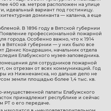
ее 400 кв. метров расположен на улице 
и, идеальный вариант под гостиницу. 
хитектурная доминанта — каланча, а еще 
блемой. В 1896 году в Вятской губернии 
д. Появление профессиональной пожарной 
 города. Особенно важно, что к 1914 
 в Вятской губернии — у них было все 
т Денис Кондрашин, начальник отдела 
следия Елабужского музея-заповедника.
 помещения для сотрудников пожарной 
т, он отрезан от всех коммуникаций. Год 
ры из Нижнекамска, но дальше дело не 
ом земли площадью более 1,4 тыс. кв. 
но-имущественной палаты Елабужского 
асток принадлежит республике и сейчас 
 РТ о его передаче.
а находится в «неудовлетворительном 