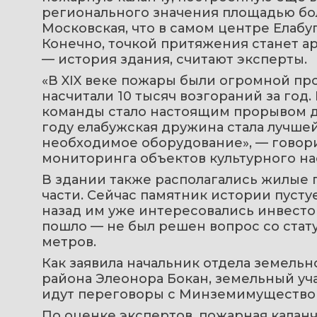
регионального значения площадью бол
Московская, что в самом центре Елабуг
Конечно, точкой притяжения станет ар
— история здания, считают эксперты.
«В XIX веке пожары были огромной про
насчитали 10 тысяч возгораний за го
команды стало настоящим прорывом для
году елабужская дружина стала лучшей
необходимое оборудование», — говори
мониторинга объектов культурного на
В здании также располагались жилые
части. Сейчас памятник истории пустуе
назад им уже интересовались инвесто
пошло — не был решен вопрос со статус
метров.
Как заявила начальник отдела земель
района Элеонора Бокан, земельный уч
идут переговоры с Минземимуществом
По оценке экспертов, пожарная каланч