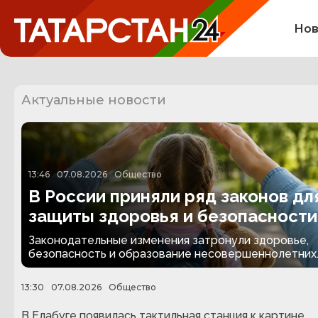
Нов
Актуальные новости
13:46
07.08.2026
Общество
В России приняли ряд законов дл
защиты здоровья и безопасности
детей
Законодательные изменения затронули здоровье,
безопасность и образование несовершеннолетних
13:30
07.08.2026
Общество
В Елабуге появилась тактильная станция к картине