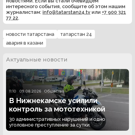
новостями. Если вы стали очевидцем
интересного события, сообщите об этом нашим
журналистам:
info@tatarstan24.tv
или
+7 900 321
77 22
.
новости татарстана
татарстан 24
авария в казани
Актуальные новости
11:10
09.08.2026
Общество
В Нижнекамске усилили
контроль за мототехникой
30 административных нарушений и одно
уголовное преступление за сутки.