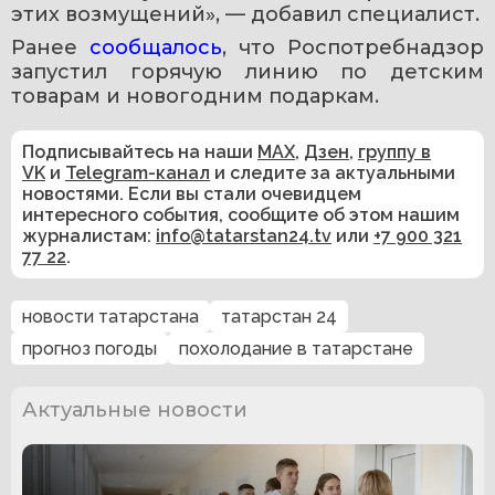
этих возмущений», — добавил специалист.
Ранее 
сообщалось
, что
Роспотребнадзор 
запустил горячую линию по детским 
товарам и новогодним подаркам.
Подписывайтесь на наши
MAX
,
Дзен
,
группу в
VK
и
Telegram-канал
и следите за актуальными
новостями. Если вы стали очевидцем
интересного события, сообщите об этом нашим
журналистам:
info@tatarstan24.tv
или
+7 900 321
77 22
.
новости татарстана
татарстан 24
прогноз погоды
похолодание в татарстане
Актуальные новости