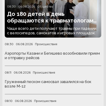
08:30
06.08.2026
Общество
До 180 детей в день
обращаются к травматологам
из-за летних травм
Чаще всего дети получают травмы при падении
с велосипедов, самокатов и игровых площадок.
08:30
06.08.2026
Происшествия
Аэропорты Казани и Бегишево возобновили прием
и отправку рейсов
08:11
06.08.2026
Происшествия
Груженный песком самосвал завалился на бок
возле М-12
08:10
06.08.2026
Происшествия