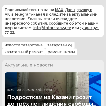
Подписывайтесь на наши
MAX
,
Дзен
,
группу в
VK
и
Telegram-канал
и следите за актуальными
новостями. Если вы стали очевидцем
интересного события, сообщите об этом нашим
журналистам:
info@tatarstan24.tv
или
+7 900 321
77 22
.
новости татарстана
татарстан 24
капитальный ремонт
ремонт школы
Актуальные новости
16:30
08.08.2026
Общество
Подросткам из Казани грозит
до трёх лет лишения свободы