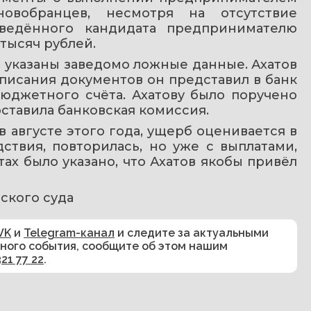
овобранцев, несмотря на отсутствие 
иведённого кандидата предпринимателю 
тысяч рублей.
и указаны заведомо ложные данные. Ахатов 
писания документов он представил в банк 
юджетного счёта. Ахатову было поручено 
оставила банковская комиссия.
августе этого года, ущерб оценивается в 
ствия, повторилась, но уже с выплатами, 
 было указано, что Ахатов якобы привёл 
ского суда
VK
и
Telegram-канал
и следите за актуальными
сного события, сообщите об этом нашим
321 77 22
.