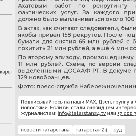
Ахатовым работ по рекрутингу н
фактических услуг. За каждого пр
должно было выплачиваться около 100 
В актах, как считают следователи, был
якобы привёл 158 рекрутов. После под
бумаги для снятия 65 млн рублей с б
похитить 21 млн рублей, а ещё 4 млн с
По второму эпизоду, произошедшему в 
11 млн рублей. Схема, по версии след
выделенными ДОСААФ РТ. В документах
 жары
129 новобранцев.
Фото: пресс-служба Набережночелнин
Подписывайтесь на наши
MAX
,
Дзен
,
группу в 
новостями. Если вы стали очевидцем интере
журналистам:
info@tatarstan24.tv
или
+7 900 
новости татарстана
татарстан 24
суд