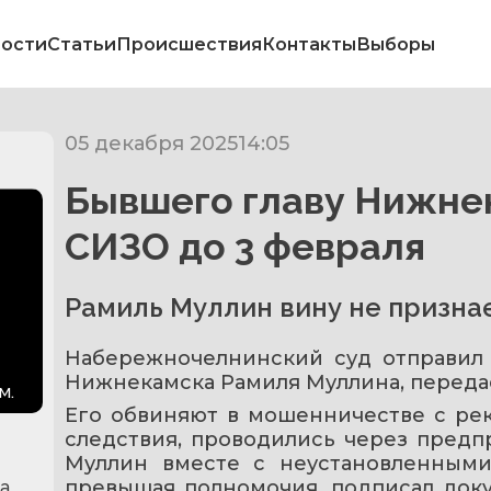
ости
Статьи
Происшествия
Контакты
Выборы
05 декабря 2025
14:05
Бывшего главу Нижне
СИЗО до 3 февраля
Рамиль Муллин вину не призна
Набережночелнинский суд отправил 
Нижнекамска Рамиля Муллина, передае
м.
Его обвиняют в мошенничестве с рек
следствия, проводились через предпр
Муллин вместе с неустановленными
превышая полномочия, подписал док
ка