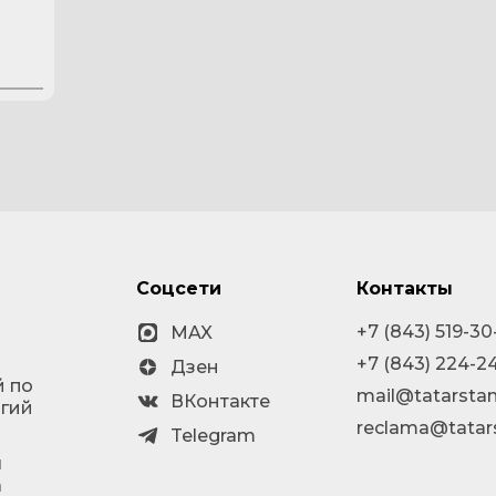
Соцсети
Контакты
+7 (843) 519-30
MAX
+7 (843) 224-2
Дзен
й по
mail@tatarstan
ВКонтакте
огий
reclama@tatar
Telegram
я
а