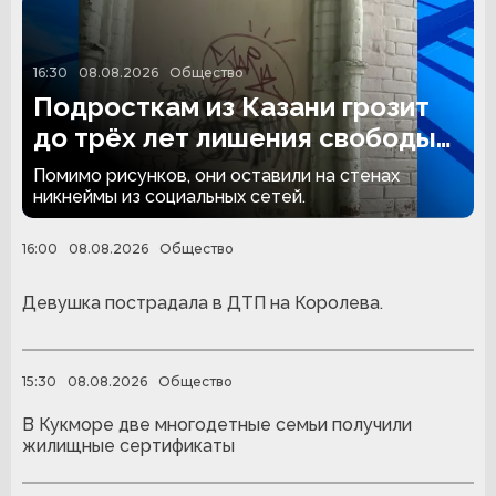
16:30
08.08.2026
Общество
Подросткам из Казани грозит
до трёх лет лишения свободы
за граффити
Помимо рисунков, они оставили на стенах
никнеймы из социальных сетей.
16:00
08.08.2026
Общество
Девушка пострадала в ДТП на Королева.
15:30
08.08.2026
Общество
В Кукморе две многодетные семьи получили
жилищные сертификаты