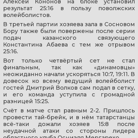
Алексей Кононов на блоке установил 
результат 25:16 в пользу поволжских 
волейболистов.
В третьей партии хозяева зала в Сосновом 
Бору также были повержены после серии 
подач казанского связующего 
Константина Абаева с тем же отрывом 
25:16. 
Вот только четвёртый сет не стал 
финальным, так как «динамовцы» 
неожиданно начали ускоряться 10:7, 19:11. В 
довесок ко всему ведущий волейболист 
гостей Дмитрий Волков сам подал в сетку, 
и его команда уступила с громадной 
разницей 15:25.
Счёт в матче стал равным 2-2. Пришлось 
провести тай-брейк, и в нём татарстанцы 
всё-таки дожали хозяев 15:8 после 
неудачной атаки со стороны лидера 
областного клуба Осниэля Мергарехо.