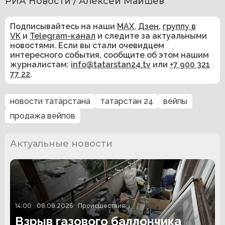
РИА Новости / Алексей Майшев
Подписывайтесь на наши
MAX
,
Дзен
,
группу в
VK
и
Telegram-канал
и следите за актуальными
новостями. Если вы стали очевидцем
интересного события, сообщите об этом нашим
журналистам:
info@tatarstan24.tv
или
+7 900 321
77 22
.
новости татарстана
татарстан 24
вейпы
продажа вейпов
Актуальные новости
14:00
08.08.2026
Происшествия
Взрыв газового баллончика