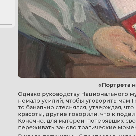
«Портрета н
Однако руководству Национального му
немало усилий, чтобы уговорить мам Ге
то банально стеснялся, утверждая, что
красоты, другие говорили, что к подви
Конечно, для матерей, потерявших сво
переживать заново трагические момен