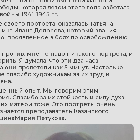
рые стали основой выставки «Истоки 
беды, которая летом этого года работала 
ойны 1941‑1945 гг.
 своего портрета, оказалась Татьяна 
ика Ивана Додосова, который звания 
о, проявленное в боях по освобождению 
 против: мне не надо никакого портрета, и 
ить. Я думала, что эти два часа 
 они пролетели как 5 минут. Настолько 
е спасибо художникам за их труд и 
вна.
ценный опыт. Мы говорим этим 
. Спасибо за их стойкость и силу духа. 
их матери тоже. Это портреты очень 
знается преподаватель Казанского 
шинаМария Петухова.