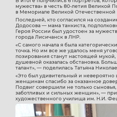
В итоге получились 6 портретов, кото
мужества» в честь 80-летия Великой По
в Мемориале Великой Отечественной в
Последней, кто согласился на создание
Додосова — мама танкиста, подполковн
Героя России был удостоен за мужеств
города Лисичанск в ЛНР.
«С самого начала я была категорически
точка. Но им все же удалось меня уговор
позирования станут настоящей мукой, а
душевной оказалась обстановка. Больш
талант», — поделилась Татьяна Николае
«Это был удивительный и невероятно 
женщинам спасибо за оказанное доверие
Подвиг совершили не только сыновья, 
заботливых и сильных женщин», — при
художественного училища им. Н.И. Фе