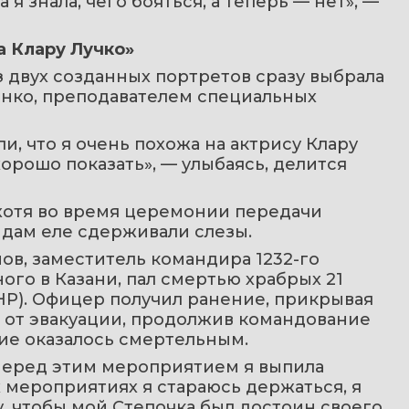
я знала, чего бояться, а теперь — нет», — 
а Клару Лучко»
з двух созданных портретов сразу выбрала 
енко, преподавателем специальных 
и, что я очень похожа на актрису Клару 
хорошо показать», — улыбаясь, делится 
отя во время церемонии передачи 
дам еле сдерживали слезы.
в, заместитель командира 1232-го 
го в Казани, пал смертью храбрых 21 
НР). Офицер получил ранение, прикрывая 
 от эвакуации, продолжив командование 
ие оказалось смертельным.
Перед этим мероприятием я выпила 
х мероприятиях я стараюсь держаться, я 
у, чтобы мой Степочка был достоин своего 