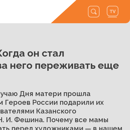
огда он стал
 за него переживать еще
лучаю Дня матери прошла
м Героев России подарили их
вателями Казанского
. И. Фешина. Почему все мамы
ать перед художниками — в нашем