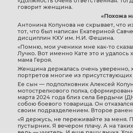
«Должность очень ответственная. Тогда 
говорит женщина.
«Похожа н
Антонина Копунова не скрывает, что и
тот, что был написан Екатериной Савч
дисциплин КХУ им. Н.И. Фешина.
«Помню, мои ученики мне как-то сказал
Лучко. Вот именно Кате это и удалось 
мама Героя.
Женщина держалась очень уверенно, х
портретов многие из присутствующих 
Ее сын — подполковник Алексей Копуно
мотострелкового полка, сформированно
марта 2024 года близ села Бердычи (Д
собою боевого товарища. Он отказался
своим подразделением. Второе ранен
«Я держусь, не переживайте за меня. 
пустырник. Я вечером плачу. А на таки
ведь — учитель. И еще ращу внука. Хоч