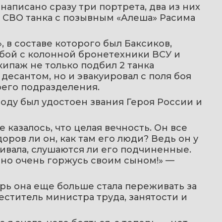
аписано сразу три портрета, два из них 
 СВО танка с позывным «Алеша» Расима 
 в составе которого был Баксиков, 
ой с колонной бронетехники ВСУ и 
ипаж не только подбил 2 танка 
есантом, но и эвакуировал с поля боя 
оего подразделения.
году был удостоен звания Героя России и 
 казалось, что целая вечность. Он все 
оров ли он, как там его люди? Ведь он у 
ивала, слушаются ли его подчиненные. 
 но очень горжусь своим сыном!» — 
рь она еще больше стала переживать за 
ститель министра труда, занятости и 