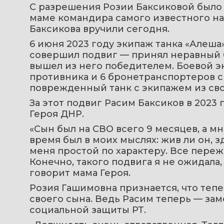
С разрешения Розии Баксиковой было н
маме командира самого известного на
Баксикова вручили сегодня.
6 июня 2023 году экипаж танка «Алеша»,
совершил подвиг — принял неравный б
вышел из него победителем. Боевой эк
противника и 6 бронетранспортеров с д
поврежденный танк с экипажем из св
За этот подвиг Расим Баксиков в 2023 
Героя ДНР.
«Сын был на СВО всего 9 месяцев, а мне
время был в моих мыслях: жив ли он, зд
меня простой по характеру. Все переж
Конечно, такого подвига я не ожидала,
говорит мама Героя.
Розия Гашимовна признается, что тепе
своего сына. Ведь Расим теперь — заме
социальной защиты РТ.