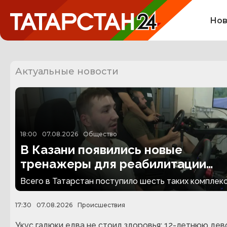
Нов
Актуальные новости
18:00
07.08.2026
Общество
В Казани появились новые
тренажеры для реабилитации
людей с ампутациями
Всего в Татарстан поступило шесть таких комплекс
17:30
07.08.2026
Происшествия
Укус гадюки едва не стоил здоровья: 12-летнюю дев