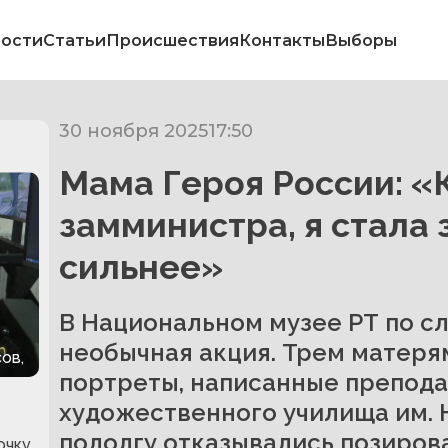
ости
Статьи
Происшествия
Контакты
Выборы
30 ноября 2025
17:50
Мама Героя России: «К
замминистра, я стала
сильнее»
В Национальном музее РТ по с
необычная акция. Трем матеря
ов,
портреты, написанные препода
художественного училища им. Н
подолгу отказывались позиров
очку