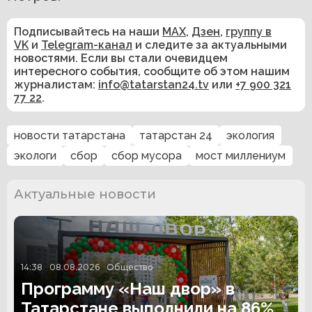
Подписывайтесь на наши
MAX
,
Дзен
,
группу в
VK
и
Telegram-канал
и следите за актуальными
новостями. Если вы стали очевидцем
интересного события, сообщите об этом нашим
журналистам:
info@tatarstan24.tv
или
+7 900 321
77 22
.
новости татарстана
татарстан 24
экология
экологи
сбор
сбор мусора
мост миллениум
Актуальные новости
14:38
08.08.2026
Общество
Программу «Наш двор» в
Татарстане выполнили на 86%