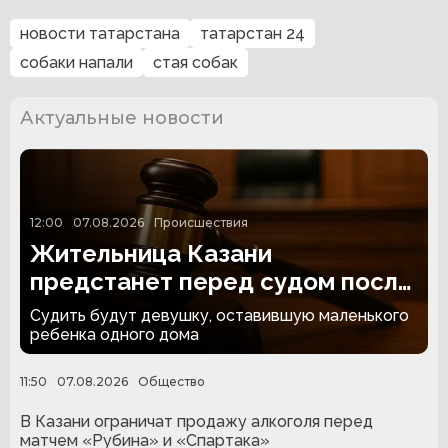
новости татарстана
татарстан 24
собаки напали
стая собак
Актуальные новости
12:00
07.08.2026
Происшествия
Жительница Казани
предстанет перед судом после
гибели полуторагодовалого
Судить будут девушку, оставившую маленького
сына
ребенка одного дома
11:50
07.08.2026
Общество
В Казани ограничат продажу алкоголя перед
матчем «Рубина» и «Спартака»