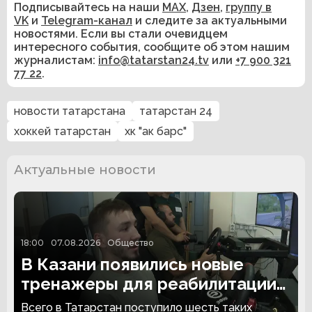
Подписывайтесь на наши
MAX
,
Дзен
,
группу в
VK
и
Telegram-канал
и следите за актуальными
новостями. Если вы стали очевидцем
интересного события, сообщите об этом нашим
журналистам:
info@tatarstan24.tv
или
+7 900 321
77 22
.
новости татарстана
татарстан 24
хоккей татарстан
хк "ак барс"
Актуальные новости
18:00
07.08.2026
Общество
В Казани появились новые
тренажеры для реабилитации
людей с ампутациями
Всего в Татарстан поступило шесть таких