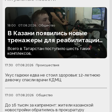
18:00
07.08.2026
Общество
В Казани появились новые
тренажеры для реабилитации
людей с ампутациями
Всего в Татарстан поступило шесть таких
комплексов,
17:30
07.08.2026
Происшествия
Укус гадюки едва не стоил здоровья: 12-летнюю
девочку спасли врачи КДМЦ
17:00
07.08.2026
Общество
До 16 тысяч за капремонт: жители казанской
новостройки обратились в прокуратуру