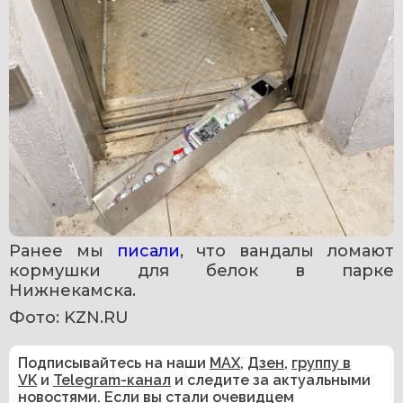
Ранее мы 
писали
, что вандалы ломают 
кормушки для белок в парке 
Нижнекамска.
Фото: KZN.RU
Подписывайтесь на наши
MAX
,
Дзен
,
группу в
VK
и
Telegram-канал
и следите за актуальными
новостями. Если вы стали очевидцем