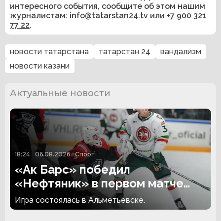
интересного события, сообщите об этом нашим
журналистам:
info@tatarstan24.tv
или
+7 900 321
77 22
.
новости татарстана
татарстан 24
вандализм
новости казани
Актуальные новости
18:24
06.08.2026
Спорт
«Ак Барс» победил
«Нефтяник» в первом матче
сезона
Игра состоялась в Альметьевске.