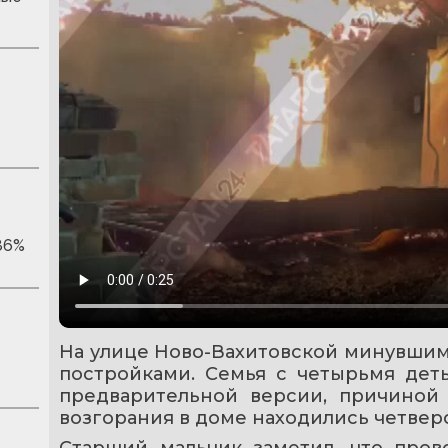
86%
На улице Ново-Вахитовской минувшим
постройками. Семья с четырьмя деть
предварительной версии, причиной 
возгорания в доме находились четве
Старший мальчик заметил, что прово