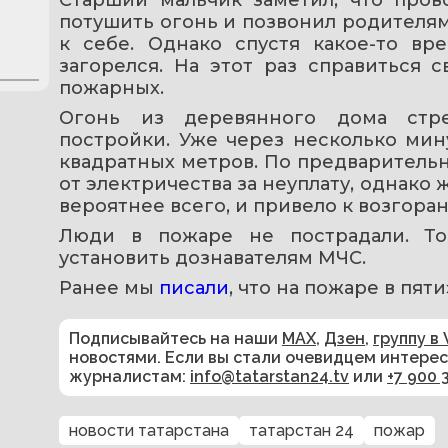
потушить огонь и позвонил родителям.
к себе. Однако спустя какое-то вр
загорелся. На этот раз справиться с
пожарных.
Огонь из деревянного дома стре
постройки. Уже через несколько мин
квадратных метров. По предваритель
от электричества за неуплату, однако 
вероятнее всего, и привело к возгора
Люди в пожаре не пострадали. То
установить дознавателям МЧС.
Ранее мы 
писали
, что на пожаре в пят
Подписывайтесь на наши
MAX
,
Дзен
,
группу в 
новостями. Если вы стали очевидцем интере
журналистам:
info@tatarstan24.tv
или
+7 900 
новости татарстана
татарстан 24
пожар