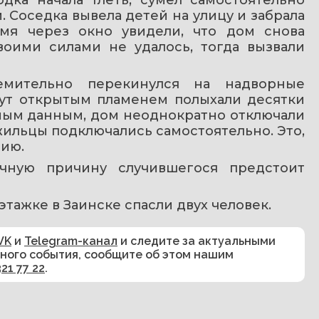
 Соседка вывела детей на улицу и забрала 
емя через окно увидели, что дом снова 
воими силами не удалось, тогда вызвали 
мительно перекинулся на надворные 
ут открытым пламенем полыхали десятки 
ным данным, дом неоднократно отключали 
жильцы подключались самостоятельно. Это, 
нию.
чную причину случившегося предстоит 
иэтажке в Заинске спасли двух человек.
VK
и
Telegram-канал
и следите за актуальными
сного события, сообщите об этом нашим
321 77 22
.