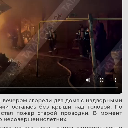
 вечером сгорели два дома с надворными 
ми осталась без крыши над головой. По 
стал пожар старой проводки. В момент 
ро несовершеннолетних.
дка начала тлеть, сумел самостоятельно 