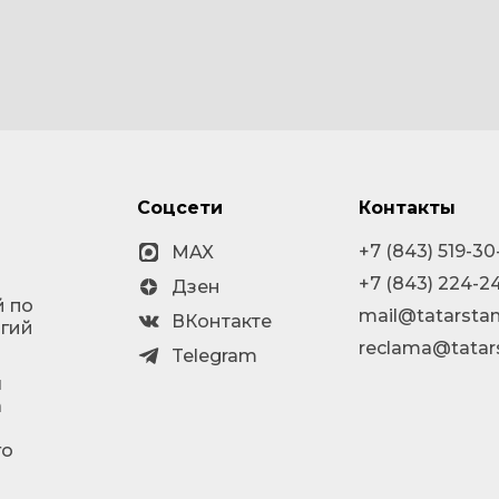
Соцсети
Контакты
+7 (843) 519-30
MAX
+7 (843) 224-2
Дзен
й по
mail@tatarstan
ВКонтакте
огий
reclama@tatar
Telegram
я
а
го