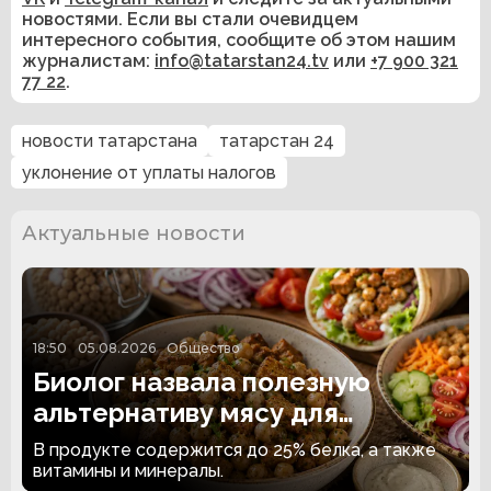
новостями. Если вы стали очевидцем
интересного события, сообщите об этом нашим
журналистам:
info@tatarstan24.tv
или
+7 900 321
77 22
.
новости татарстана
татарстан 24
уклонение от уплаты налогов
Актуальные новости
18:50
05.08.2026
Общество
Биолог назвала полезную
альтернативу мясу для
вегетарианцев
В продукте содержится до 25% белка, а также
витамины и минералы.