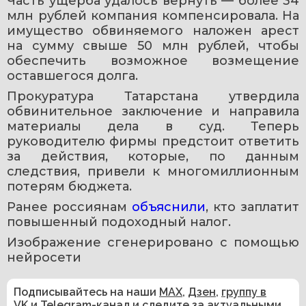
Часть ущерба удалось вернуть — более 34 
млн рублей компания компенсировала. На 
имущество обвиняемого наложен арест 
на сумму свыше 50 млн рублей, чтобы 
обеспечить возможное возмещение 
оставшегося долга.
Прокуратура Татарстана утвердила 
обвинительное заключение и направила 
материалы дела в суд. Теперь 
руководителю фирмы предстоит ответить 
за действия, которые, по данным 
следствия, привели к многомиллионным 
потерям бюджета.
Ранее россиянам 
объяснили
, кто заплатит 
повышенный подоходный налог.
Изображение сгенерировано с помощью 
нейросети 
Подписывайтесь на наши
MAX
,
Дзен
,
группу в
VK
и
Telegram-канал
и следите за актуальными