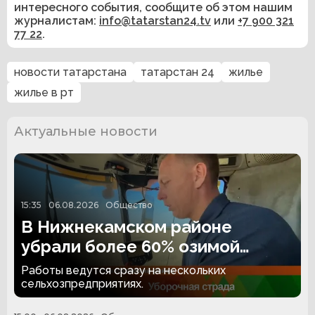
интересного события, сообщите об этом нашим
журналистам:
info@tatarstan24.tv
или
+7 900 321
77 22
.
новости татарстана
татарстан 24
жилье
жилье в рт
Актуальные новости
15:35
06.08.2026
Общество
В Нижнекамском районе
убрали более 60% озимой
пшеницы
Работы ведутся сразу на нескольких
сельхозпредприятиях.