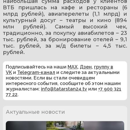
наибольшая сумма расходов у клиентов 
ВТБ пришлась на кафе и рестораны (6 
млрд рублей), авиаперелеты (1,1 млрд) и 
культурный досуг – театры и кино (894 
млн рублей). Самый высокий чек, 
традиционно, за покупку авиабилетов – 23 
тыс. рублей, за бронирование отелей – 9,1 
тыс. рублей, за ж/д билеты – 4,5 тыс. 
рублей.
Подписывайтесь на наши
MAX
,
Дзен
,
группу в
VK
и
Telegram-канал
и следите за актуальными
новостями. Если вы стали очевидцем
интересного события, сообщите об этом нашим
журналистам:
info@tatarstan24.tv
или
+7 900 321
77 22
.
Актуальные новости