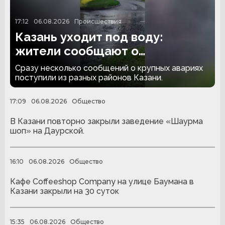
17:12
06.08.2026
Происшествия
Казань уходит под воду:
жители сообщают о
коммунальных авариях в разных
Сразу несколько сообщений о крупных авариях
районах
поступили из разных районов Казани.
17:09
06.08.2026
Общество
В Казани повторно закрыли заведение «Шаурма
шоп» на Даурской.
16:10
06.08.2026
Общество
Кафе Coffeeshop Company на улице Баумана в
Казани закрыли на 30 суток
15:35
06.08.2026
Общество