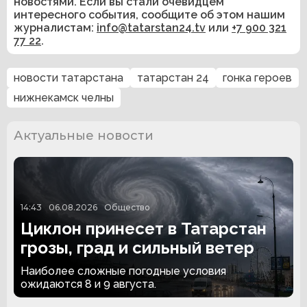
новостями. Если вы стали очевидцем
интересного события, сообщите об этом нашим
журналистам:
info@tatarstan24.tv
или
+7 900 321
77 22
.
новости татарстана
татарстан 24
гонка героев
нижнекамск челны
Актуальные новости
14:43
06.08.2026
Общество
Циклон принесет в Татарстан
грозы, град и сильный ветер
Наиболее сложные погодные условия
ожидаются 8 и 9 августа.