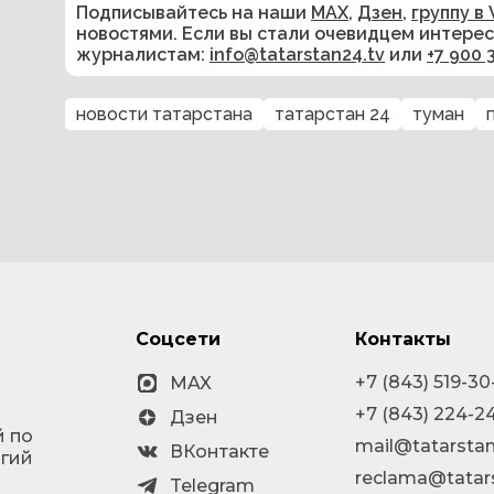
Подписывайтесь на наши
MAX
,
Дзен
,
группу в 
новостями. Если вы стали очевидцем интере
журналистам:
info@tatarstan24.tv
или
+7 900 
новости татарстана
татарстан 24
туман
Соцсети
Контакты
+7 (843) 519-30
MAX
+7 (843) 224-2
Дзен
й по
mail@tatarstan
ВКонтакте
огий
reclama@tatar
Telegram