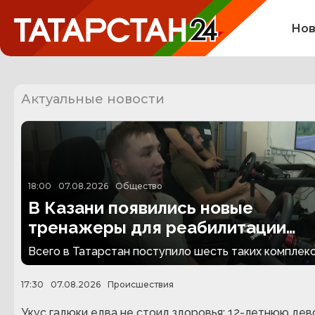
Нов
Актуальные новости
18:00
07.08.2026
Общество
В Казани появились новые
тренажеры для реабилитации
людей с ампутациями
Всего в Татарстан поступило шесть таких комплекс
17:30
07.08.2026
Происшествия
Укус гадюки едва не стоил здоровья: 12-летнюю дев