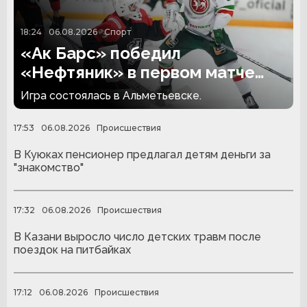
18:24
06.08.2026
Спорт
«Ак Барс» победил
«Нефтяник» в первом матче
сезона
Игра состоялась в Альметьевске.
17:53
06.08.2026
Происшествия
В Куюках пенсионер предлагал детям деньги за
"знакомство"
17:32
06.08.2026
Происшествия
В Казани выросло число детских травм после
поездок на питбайках
17:12
06.08.2026
Происшествия