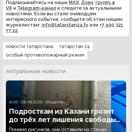
Подписывайтесь на наши
MAX
,
Дзен
,
группу в
VK
и
Telegram-канал
и следите за актуальными
новостями. Если вы стали очевидцем
интересного события, сообщите об этом нашим
журналистам:
info@tatarstan24.tv
или
+7 900 321
77 22
.
новости татарстана
татарстан 24
особый противопожарный режим
Актуальные новости
16:30
08.08.2026
Общество
Подросткам из Казани грозит
до трёх лет лишения свободы
за граффити
Помимо рисунков, они оставили на стенах