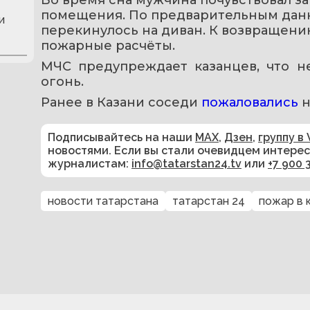
помещения. По предварительным данны
и
перекинулось на диван. К возвращению
пожарные расчёты.
МЧС предупреждает казанцев, что не
огонь.
Ранее в Казани соседи 
пожаловались 
н
Подписывайтесь на наши
MAX
,
Дзен
,
группу в 
новостями. Если вы стали очевидцем интере
журналистам:
info@tatarstan24.tv
или
+7 900 
новости татарстана
татарстан 24
пожар в 