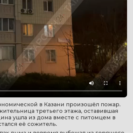
ономической в Казани произошёл пожар. 
жительница третьего этажа, оставившая 
на ушла из дома вместе с питомцем в 
стался её сожитель.
пах дыма и вовремя выбежал из горящего 