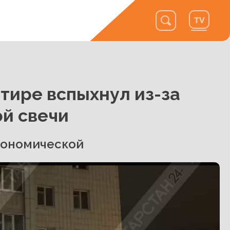
тире вспыхнул из-за
й свечи
рономической