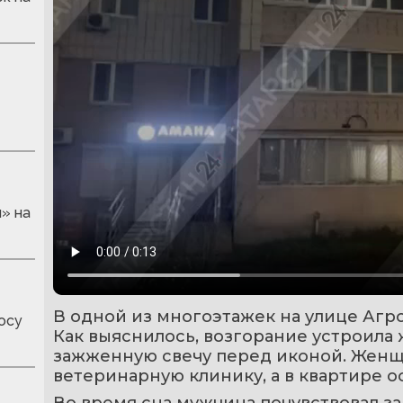
» на
В одной из многоэтажек на улице Агр
осу
Как выяснилось, возгорание устроила 
зажженную свечу перед иконой. Женщи
ветеринарную клинику, а в квартире о
Во время сна мужчина почувствовал за