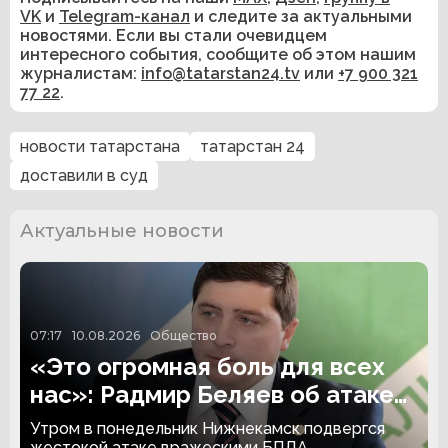
VK
и
Telegram-канал
и следите за актуальными
новостями. Если вы стали очевидцем
интересного события, сообщите об этом нашим
журналистам:
info@tatarstan24.tv
или
+7 900 321
77 22
.
новости татарстана
татарстан 24
доставили в суд
Актуальные новости
07:17
10.08.2026
Общество
«Это огромная боль для всех
нас»: Радмир Беляев об атаке
беспилотников
Утром в понедельник Нижнекамск подвергся
жестокой атаке вражескими БПЛА