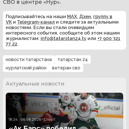
СВО в центре «Нур». 
Подписывайтесь на наши
MAX
,
Дзен
,
группу в
VK
и
Telegram-канал
и следите за актуальными
новостями. Если вы стали очевидцем
интересного события, сообщите об этом нашим
журналистам:
info@tatarstan24.tv
или
+7 900 321
77 22
.
новости татарстана
татарстан 24
нурлатский район
ветеран сво
Актуальные новости
18:24
06.08.2026
Спорт
«Ак Барс» победил