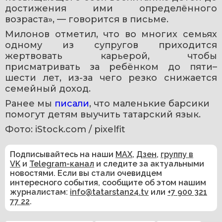
достижения ими определённого 
возраста», — говорится в письме.
Милонов отметил, что во многих семьях 
одному из супругов приходится 
жертвовать карьерой, чтобы 
присматривать за ребёнком до пяти–
шести лет, из-за чего резко снижается 
семейный доход.
Ранее мы 
писали
, что маленькие барсики 
помогут детям выучить татарский язык.
Фото: iStock.com / pixelfit
Подписывайтесь на наши
MAX
,
Дзен
,
группу в
VK
и
Telegram-канал
и следите за актуальными
новостями. Если вы стали очевидцем
интересного события, сообщите об этом нашим
журналистам:
info@tatarstan24.tv
или
+7 900 321
77 22
.