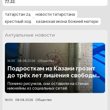
77 22
.
татарстан 24
новости татарстана
крестный ход
казанская икона божией матери
Актуальные новости
16:30
08.08.2026
Общество
Подросткам из Казани грозит
до трёх лет лишения свободы
за граффити
Помимо рисунков, они оставили на стенах
никнеймы из социальных сетей.
16:00
08.08.2026
Общество