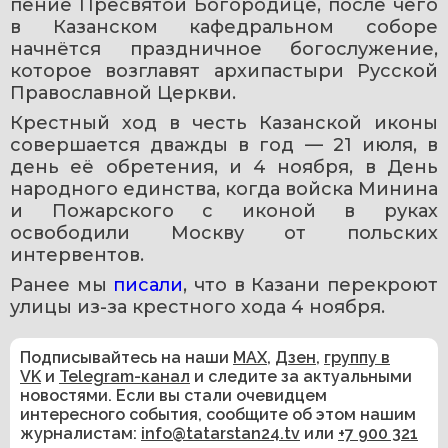
пение Пресвятой Богородице, после чего 
в Казанском кафедральном соборе 
начнётся праздничное богослужение, 
которое возглавят архипастыри Русской 
Православной Церкви.
Крестный ход в честь Казанской иконы 
совершается дважды в год — 21 июля, в 
день её обретения, и 4 ноября, в День 
народного единства, когда войска Минина 
и Пожарского с иконой в руках 
освободили Москву от польских 
интервентов.
Ранее мы 
писали
, что в Казани перекроют 
улицы из-за крестного хода 4 ноября.
Подписывайтесь на наши
MAX
,
Дзен
,
группу в
VK
и
Telegram-канал
и следите за актуальными
новостями. Если вы стали очевидцем
интересного события, сообщите об этом нашим
журналистам:
info@tatarstan24.tv
или
+7 900 321