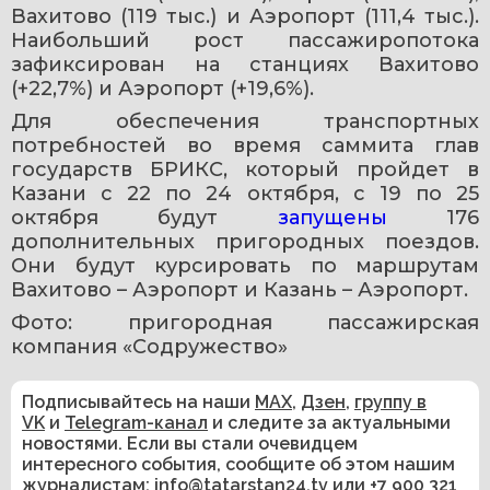
Вахитово (119 тыс.) и Аэропорт (111,4 тыс.). 
Наибольший рост пассажиропотока 
зафиксирован на станциях Вахитово 
(+22,7%) и Аэропорт (+19,6%).
Для обеспечения транспортных 
потребностей во время саммита глав 
государств БРИКС, который пройдет в 
Казани с 22 по 24 октября, с 19 по 25 
октября будут 
запущены 
176 
дополнительных пригородных поездов. 
Они будут курсировать по маршрутам 
Вахитово – Аэропорт и Казань – Аэропорт.
Фото: пригородная пассажирская 
компания «Содружество»
Подписывайтесь на наши
MAX
,
Дзен
,
группу в
VK
и
Telegram-канал
и следите за актуальными
новостями. Если вы стали очевидцем
интересного события, сообщите об этом нашим
журналистам:
info@tatarstan24.tv
или
+7 900 321