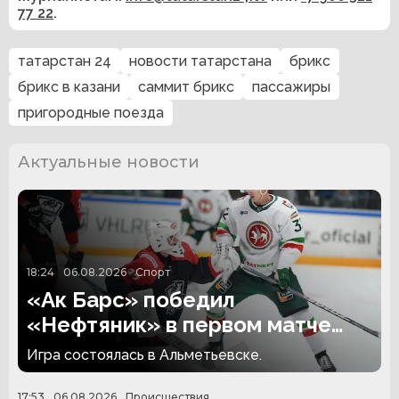
77 22
.
татарстан 24
новости татарстана
брикс
брикс в казани
саммит брикс
пассажиры
пригородные поезда
Актуальные новости
18:24
06.08.2026
Спорт
«Ак Барс» победил
«Нефтяник» в первом матче
сезона
Игра состоялась в Альметьевске.
17:53
06.08.2026
Происшествия