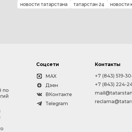
новости татарстана
татарстан 24
новости 
Соцсети
Контакты
+7 (843) 519-30
MAX
+7 (843) 224-2
Дзен
й по
mail@tatarstan
ВКонтакте
огий
reclama@tatar
Telegram
я
а
го