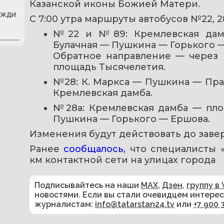
Казанской иконы Божией Матери.
ожди
С 7:00 утра маршруты автобусов №22, 2
№22 и №89: Кремлевская дам
Булачная — Пушкина — Горького —
Обратное направление — через К
площадь Тысячелетия.
№28: К. Маркса — Пушкина — Пра
Кремлевская дамба.
№28а: Кремлевская дамба — пло
Пушкина — Горького — Ершова.
Изменения будут действовать до заве
Ранее 
сообщалось
, что специалисты 
км контактной сети на улицах города
Подписывайтесь на наши
MAX
,
Дзен
,
группу в 
новостями. Если вы стали очевидцем интере
журналистам:
info@tatarstan24.tv
или
+7 900 