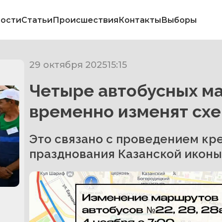
ости
Статьи
Происшествия
Контакты
Выборы
29 октября 2025
15:15
Четыре автобусных ма
временно изменят сх
м
Это связано с проведением кре
празднования Казанской икон